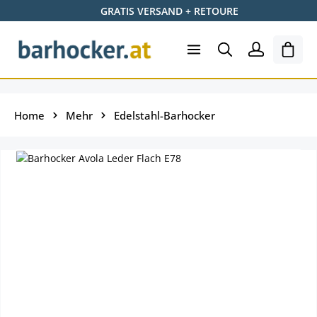
GRATIS VERSAND + RETOURE
Skip to main content
Ware
Home
Mehr
Edelstahl-Barhocker