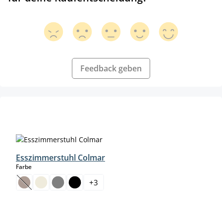
Feedback geben
Skip product gallery
Esszimmerstuhl Colmar
auswählen
Farbe
+
3
(This option is currently unavailable.)