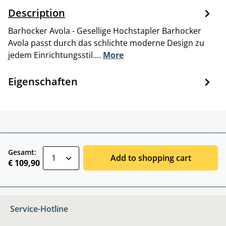
Description
Barhocker Avola - Gesellige Hochstapler Barhocker
Avola passt durch das schlichte moderne Design zu
jedem Einrichtungsstil.…
More
Eigenschaften
zentheme.component.product.quantitySele
Gesamt:
Add to shopping cart
€ 109,90
Service-Hotline