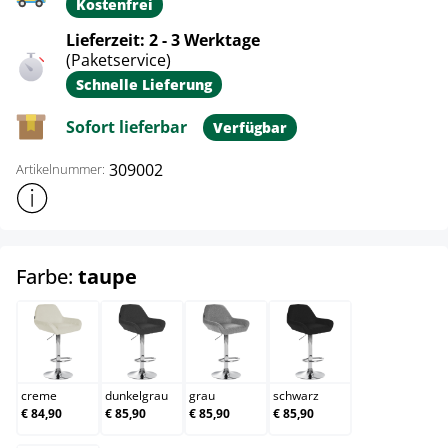
Kostenfrei
Lieferzeit: 2 - 3 Werktage
(Paketservice)
Schnelle Lieferung
Sofort lieferbar
Verfügbar
309002
Artikelnummer:
Weitere Produktinformationen anzeigen
auswählen
Farbe:
taupe
creme
dunkelgrau
grau
schwarz
creme
dunkelgrau
grau
schwarz
€ 84,90
€ 85,90
€ 85,90
€ 85,90