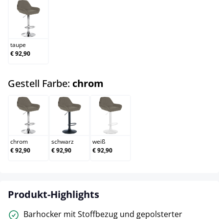
taupe
taupe
€ 92,90
auswählen
Gestell Farbe:
chrom
chrom
schwarz
weiß
chrom
schwarz
weiß
€ 92,90
€ 92,90
€ 92,90
Produkt-Highlights
Barhocker mit Stoffbezug und gepolsterter