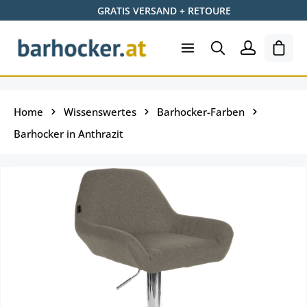
GRATIS VERSAND + RETOURE
Zum Hauptinhalt springen
Ware
Home
Wissenswertes
Barhocker-Farben
Barhocker in Anthrazit