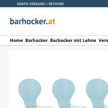
GRATIS VERSAND + RETOURE
 Hauptinhalt springen
Zur Suche springen
Zur Hauptnavigation springen
Home
Barhocker
Barhocker mit Lehne
Vers