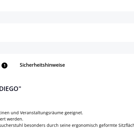
Details
Details
Sicherheitshinweise
1
 DIEGO"
ntinen und Veranstaltungsräume geeignet.
gert werden.
sucherstuhl besonders durch seine ergonomisch geformte Sitzfläc