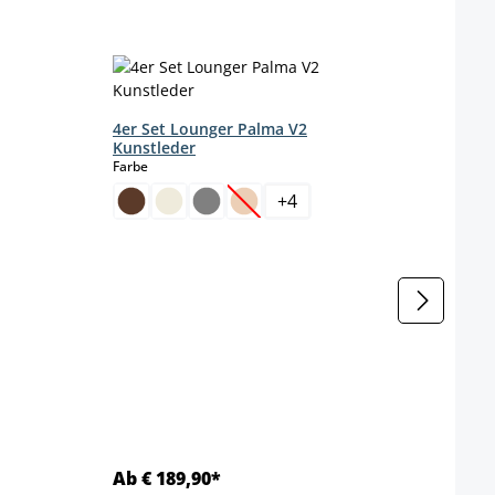
4er Set Lounger Palma V2
2er S
Kunstleder
Kuns
auswählen
Farbe
Farbe
+
4
ht verfügbar.)
(Diese Option ist zurzeit nicht ver
(Di
Farbe
h
eit nicht verfügbar.)
Gestel
Ab € 189,90*
Ab €