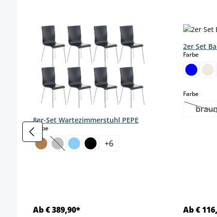
Produktgalerie überspringen
2er Set Ba
auswä
Farbe
auswä
Farbe
brau
(Di
8er-Set Wartezimmerstuhl PEPE
auswählen
Farbe
+
6
(Diese Option ist zurzeit nicht verfügbar.)
Ab € 389,90*
Ab € 116