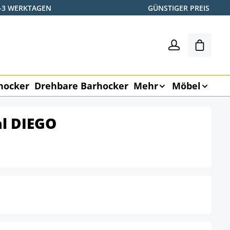
2-3 WERKTAGEN
GÜNSTIGER PREIS
Warenk
hocker
Drehbare Barhocker
Mehr
Möbel
hl DIEGO