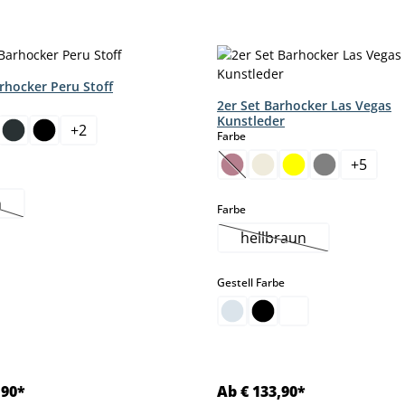
rhocker Peru Stoff
hlen
2er Set Barhocker Las Vegas
Kunstleder
+
2
auswählen
Farbe
+
5
(Diese Option ist zurzeit nic
hlen
n
auswählen
Farbe
ese Option ist zurzeit nicht verfügbar.)
hellbraun
(Diese Option ist zurz
auswählen
Gestell Farbe
,90*
Ab € 133,90*