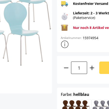
Kostenfreier Versand
Lieferzeit: 2 - 3 Werk
(Paketservice)
Nur noch 8 Artikel v
15974954
Artikelnummer:
Weitere Produktinformatione
Produkt Anzahl: G
auswähle
Farbe:
hellblau