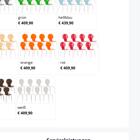
rau
grün
hellblau
grün
hellblau
€ 409,90
€ 439,90
natura
orange
rot
orange
rot
€ 409,90
€ 409,90
alnuss
weiß
weiß
€ 409,90