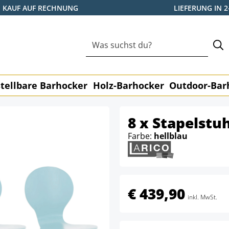
KAUF AUF RECHNUNG
LIEFERUNG IN 
tellbare Barhocker
Holz-Barhocker
Outdoor-Bar
8 x Stapelstu
Farbe:
hellblau
€ 439,90
inkl. MwSt.