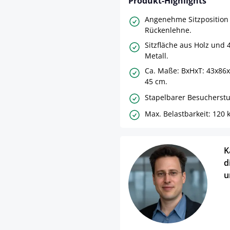
Produkt-Highlights
Angenehme Sitzposition
Rückenlehne.
Sitzfläche aus Holz und 
Metall.
Ca. Maße: BxHxT: 43x86x
45 cm.
Stapelbarer Besucherstu
Max. Belastbarkeit: 120 k
K
d
u