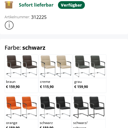
Sofort lieferbar
Verfügbar
312225
Artikelnummer:
Weitere Produktinformationen anzeigen
auswählen
Farbe:
schwarz
braun
creme
grau
braun
creme
grau
€ 159,90
€ 115,90
€ 159,90
orange
schwarz
schwarz/schwarz
orange
schwarz
schwarz
/
€ 159,90
€ 159,90
schwarz