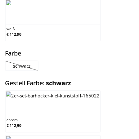
weiß
weiß
€ 112,90
auswählen
Farbe
schwarz
(Diese Option ist zurzeit nicht verfügbar.)
auswählen
Gestell Farbe:
schwarz
chrom
chrom
€ 112,90