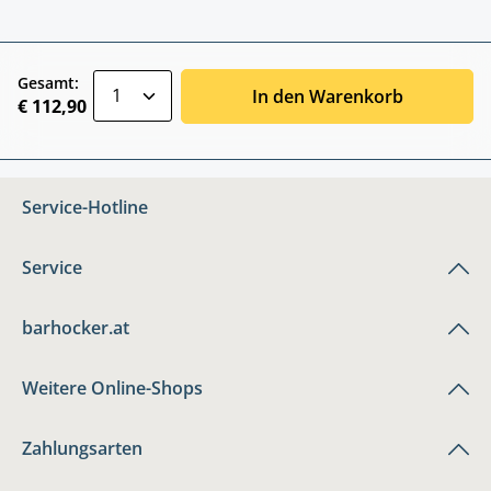
zentheme.component.product.quantitySele
Gesamt:
In den Warenkorb
€ 112,90
Service-Hotline
Service
barhocker.at
Weitere Online-Shops
Zahlungsarten