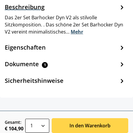
Beschreibung
Das 2er Set Barhocker Dyn V2 als stilvolle
Sitzkomposition. . Das schöne 2er Set Barhocker Dyn
V2 vereint minimalistisches…
Mehr
Eigenschaften
Dokumente
1
Sicherheitshinweise
zentheme.component.product.quantitySele
Gesamt:
In den Warenkorb
€ 104,90