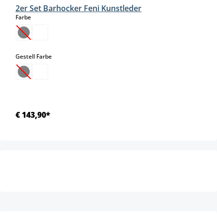
2er Set Barhocker Feni Kunstleder
auswählen
Farbe
(Diese Option ist zurzeit nicht verfügbar.)
auswählen
Gestell Farbe
(Diese Option ist zurzeit nicht verfügbar.)
€ 143,90*