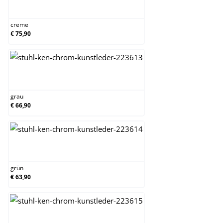
creme
creme
€ 75,90
grau
grau
€ 66,90
grün
grün
€ 63,90
orange