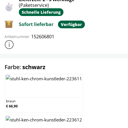
(Paketservice)
Schnelle Lieferung
Sofort lieferbar
Verfügbar
152606801
Artikelnummer:
Weitere Produktinformationen anzeigen
auswählen
Farbe:
schwarz
braun
braun
€ 66,90