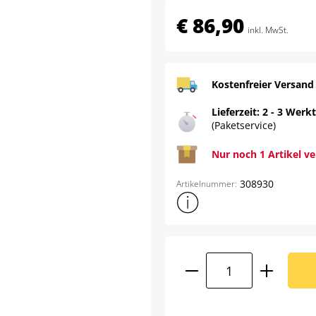
€ 86,90
inkl. MwSt.
Kostenfreier Versand
Lieferzeit: 2 - 3 Werk
(Paketservice)
Nur noch 1 Artikel v
308930
Artikelnummer:
Weitere Produktinformatione
Produkt Anzahl: G