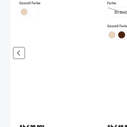
auswählen
auswä
Gestell Farbe
Farbe
brau
(Di
Gestell Farb
Ab € 99,90*
Ab € 69,