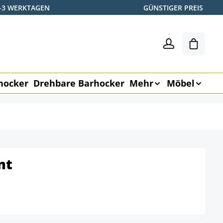
2-3 WERKTAGEN
GÜNSTIGER PREIS
Warenk
hocker
Drehbare Barhocker
Mehr
Möbel
mt