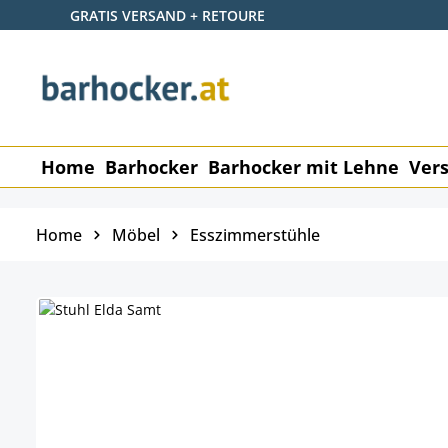
GRATIS VERSAND + RETOURE
 Hauptinhalt springen
Zur Suche springen
Zur Hauptnavigation springen
Home
Barhocker
Barhocker mit Lehne
Vers
Home
Möbel
Esszimmerstühle