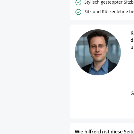
Stylisch gesteppter Sitz
Sitz und Rückenlehne b
K
d
u
G
Wie hilfreich ist diese Seit