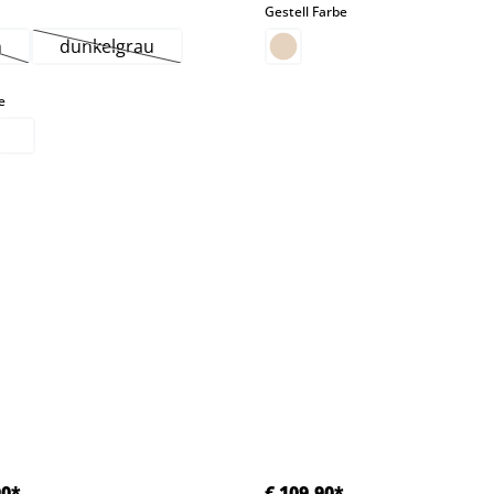
hlen
auswählen
Gestell Farbe
n
dunkelgrau
ese Option ist zurzeit nicht verfügbar.)
(Diese Option ist zurzeit nicht verfügbar.)
auswählen
e
90*
€ 109,90*