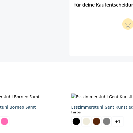
für deine Kaufentscheidu
tuhl Borneo Samt
Esszimmerstuhl Gent Kunstle
hlen
auswählen
Farbe
+
1