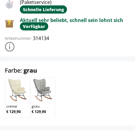
(Paketservice)
Schnelle Lieferung
Aktuell sehr beliebt, schnell sein lohnt sich
Verfügbar
314134
Artikelnummer:
Weitere Produktinformationen anzeigen
auswählen
Farbe:
grau
creme
grau
creme
grau
€ 129,90
€ 129,90