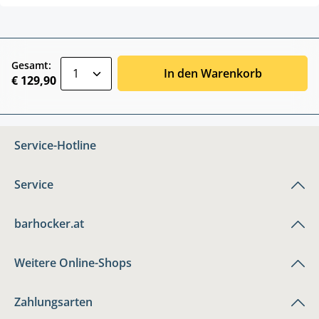
zentheme.component.product.quantitySele
Gesamt:
In den Warenkorb
€ 129,90
Service-Hotline
Service
barhocker.at
Weitere Online-Shops
Zahlungsarten