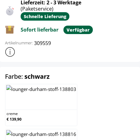
Lieferzeit: 2 - 3 Werktage
(Paketservice)
Schnelle Lieferung
Sofort lieferbar
Verfügbar
309559
Artikelnummer:
Weitere Produktinformationen anzeigen
auswählen
Farbe:
schwarz
creme
creme
€ 139,90