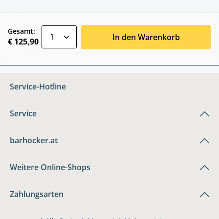
zentheme.component.product.quantitySele
Gesamt:
In den Warenkorb
€ 125,90
Service-Hotline
Service
barhocker.at
Weitere Online-Shops
Zahlungsarten