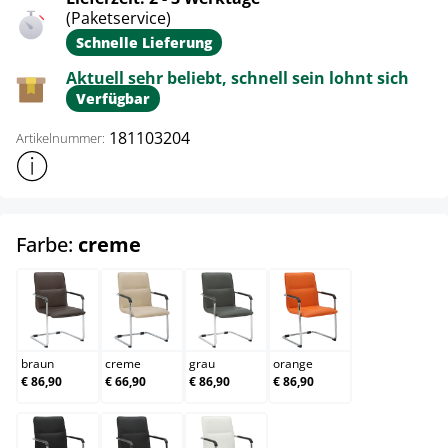
(Paketservice)
Schnelle Lieferung
Aktuell sehr beliebt, schnell sein lohnt sich
Verfügbar
181103204
Artikelnummer:
Weitere Produktinformationen anzeigen
auswählen
Farbe:
creme
braun
creme
grau
orange
braun
creme
grau
orange
€ 86,90
€ 66,90
€ 86,90
€ 86,90