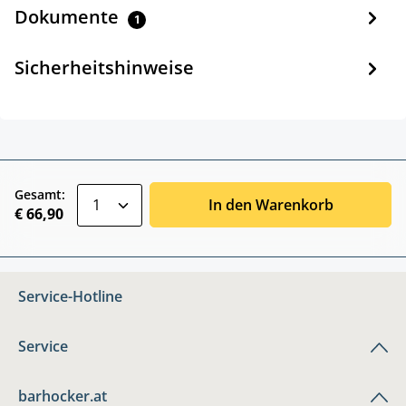
Dokumente
1
Sicherheitshinweise
zentheme.component.product.quantitySele
Gesamt:
In den Warenkorb
€ 66,90
Service-Hotline
Service
barhocker.at