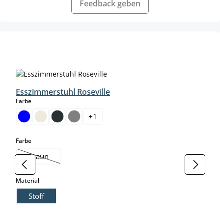
Feedback geben
Produktgalerie überspringen
Esszimmerstuhl Roseville
auswählen
Farbe
+
1
auswählen
Farbe
braun
(Diese Option ist zurzeit nicht verfügbar.)
auswählen
Material
Stoff