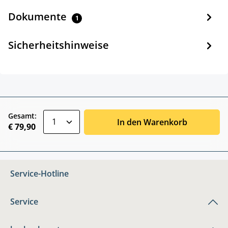
Dokumente
1
Sicherheitshinweise
zentheme.component.product.quantitySele
Gesamt:
In den Warenkorb
€ 79,90
Service-Hotline
Service