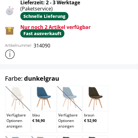
Lieferzeit: 2 - 3 Werktage
(Paketservice)
Schnelle Lieferung
Nur noch 2 Artikel verfügbar
Fast ausverkauft
314090
Artikelnummer:
Weitere Produktinformationen anzeigen
auswählen
Farbe:
dunkelgrau
beige
blau
bordeauxrot
braun
(Diese Option ist zurzeit nicht verfügbar.)
(Diese Option ist zurzeit nicht verfügb
Verfügbare
blau
Verfügbare
braun
Optionen
€ 56,90
Optionen
€ 52,90
anzeigen
anzeigen