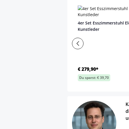
4er Set Esszimmerstuhl E
Kunstleder
€ 279,90*
Du sparst: € 39,70
K
d
u