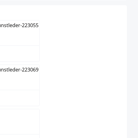
un
me