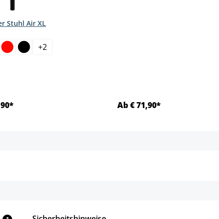
r Stuhl Air XL
hlen
+
2
,90*
Ab € 71,90*
Details
Details
Sicherheitshinweise