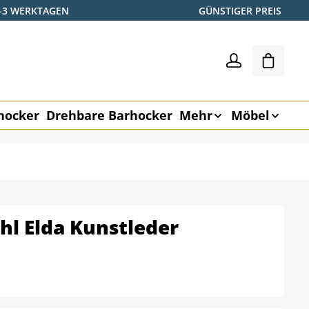
2-3 WERKTAGEN
GÜNSTIGER PREIS
Warenk
hocker
Drehbare Barhocker
Mehr
Möbel
hl Elda Kunstleder