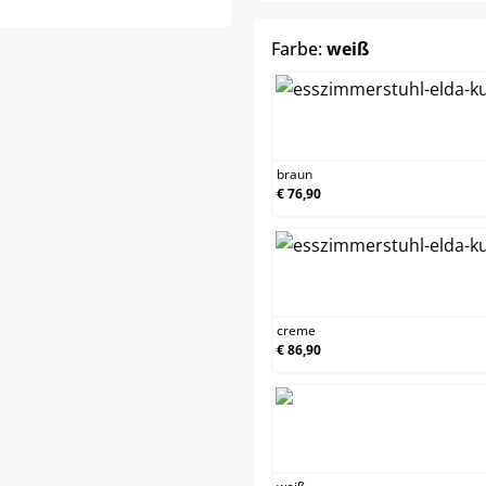
auswählen
Farbe:
weiß
bra
braun
€ 76,90
cre
creme
€ 86,90
weiß