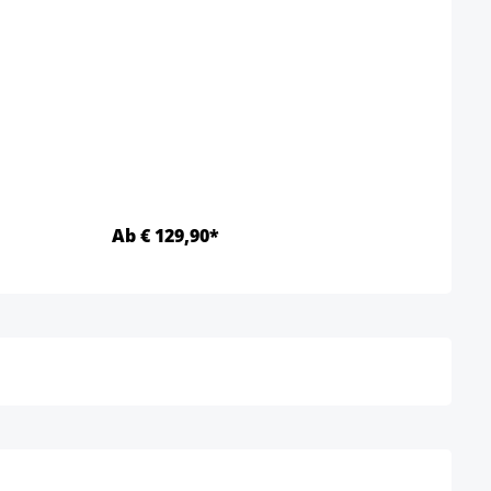
Garte
Farbe
Ab € 129,90*
€ 84
Details