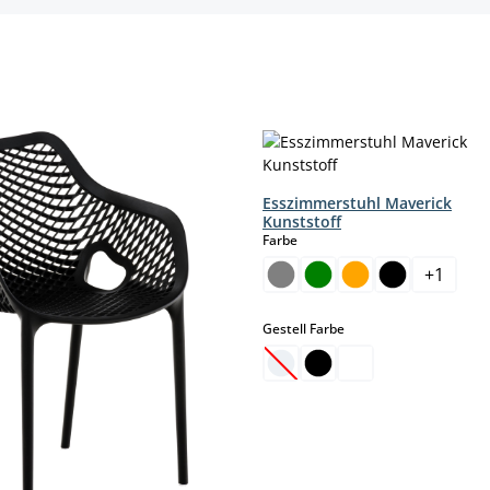
Esszimmerstuhl Maverick
Kunststoff
auswählen
Farbe
+
1
auswählen
Gestell Farbe
(Diese Option ist zurzeit nic