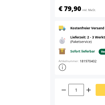
€ 79,90
inkl. MwSt.
Kostenfreier Versand
Lieferzeit: 2 - 3 Werk
(Paketservice)
Sofort lieferbar
Ve
181970402
Artikelnummer:
Weitere Produktinformatione
Produkt Anzahl: G