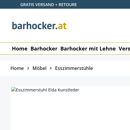
GRATIS VERSAND + RETOURE
 Hauptinhalt springen
Zur Suche springen
Zur Hauptnavigation springen
Home
Barhocker
Barhocker mit Lehne
Vers
Home
Möbel
Esszimmerstühle