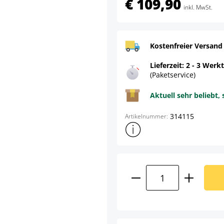
€ 109,90
inkl. MwSt.
Kostenfreier Versand
Lieferzeit: 2 - 3 Werk
(Paketservice)
Aktuell sehr beliebt, 
314115
Artikelnummer:
Weitere Produktinformatione
Produkt Anzahl: G