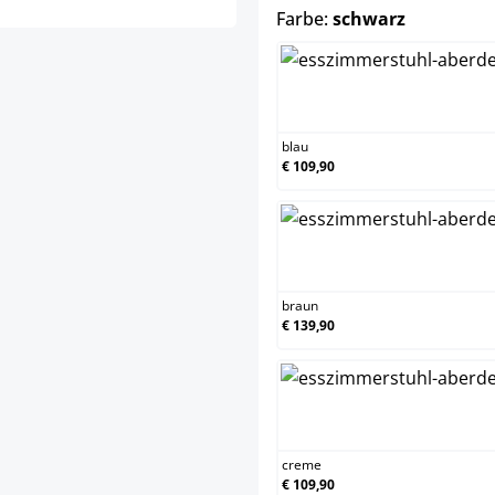
auswähle
Farbe:
schwarz
blau
blau
€ 109,90
brau
braun
€ 139,90
cre
creme
€ 109,90