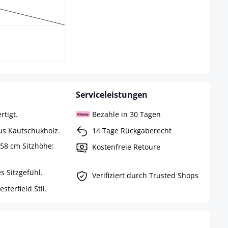
-hell
e Option ist zurzeit nicht verfügbar.)
Serviceleistungen
rtigt.
Bezahle in 30 Tagen
aus Kautschukholz.
14 Tage Rückgaberecht
 58 cm Sitzhöhe:
Kostenfreie Retoure
s Sitzgefühl.
Verifiziert durch Trusted Shops
terfield Stil.