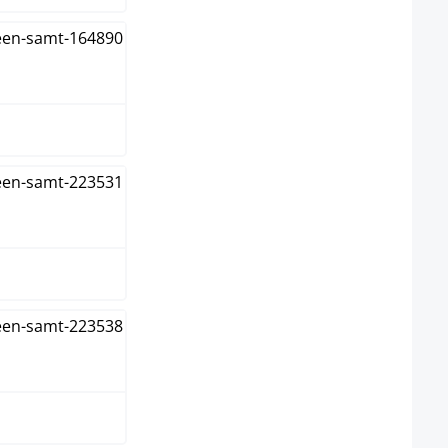
elgrau
elgrün