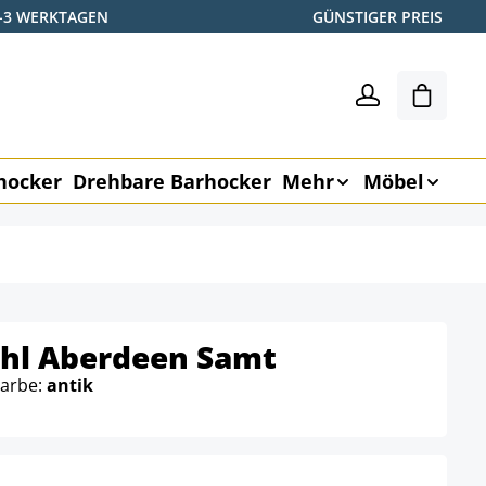
2-3 WERKTAGEN
GÜNSTIGER PREIS
Shoppin
hocker
Drehbare Barhocker
Mehr
Möbel
hl Aberdeen Samt
Farbe:
antik