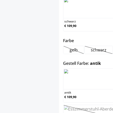
schw
schwarz
€ 109,90
auswählen
Farbe
gelb
schwarz
(Diese Option ist zurzei
(Diese Op
auswä
Gestell Farbe:
antik
antik
antik
€ 109,90