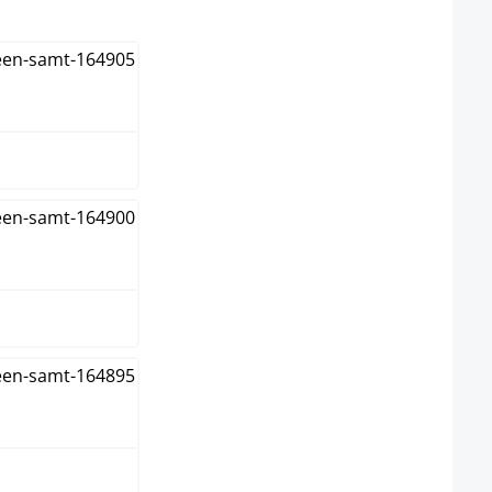
n
n
me