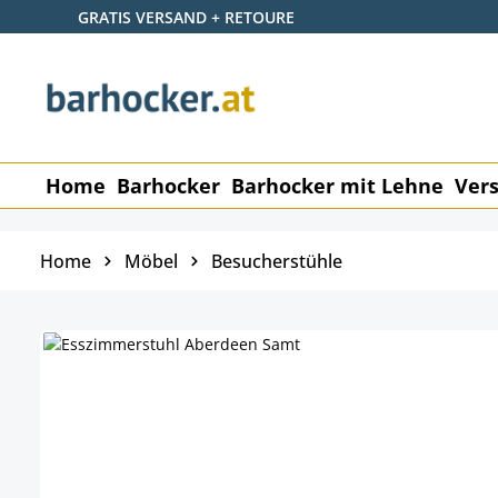
GRATIS VERSAND + RETOURE
 Hauptinhalt springen
Zur Suche springen
Zur Hauptnavigation springen
Home
Barhocker
Barhocker mit Lehne
Vers
Home
Möbel
Besucherstühle