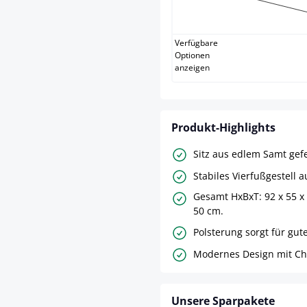
antik
(Dies
Verfügbare
Optionen
anzeigen
Produkt-Highlights
Sitz aus edlem Samt gefe
Stabiles Vierfußgestell 
Gesamt HxBxT: 92 x 55 x
50 cm.
Polsterung sorgt für gute
Modernes Design mit Ches
Unsere Sparpakete