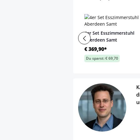
4er Set Esszimmerstuhl
Aberdeen Samt
€ 369,90*
Du sparst: € 69,70
K
d
u