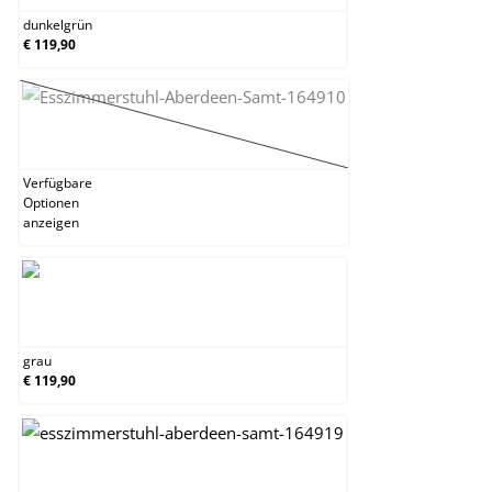
dunkelgrün
€ 119,90
gelb
(Diese Option ist zurzeit nicht verfügbar.)
Verfügbare
Optionen
anzeigen
grau
grau
€ 119,90
rosa