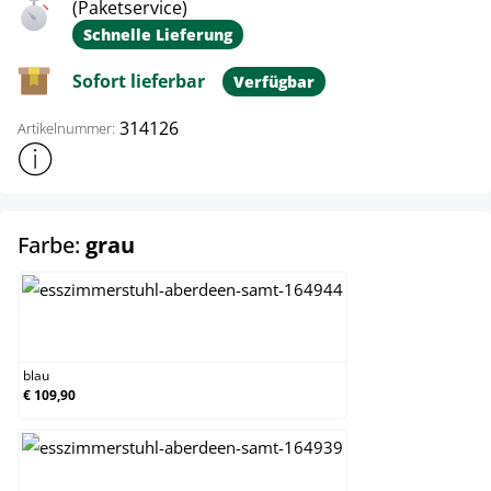
(Paketservice)
Schnelle Lieferung
Sofort lieferbar
Verfügbar
314126
Artikelnummer:
Weitere Produktinformationen anzeigen
auswählen
Farbe:
grau
blau
blau
€ 109,90
braun