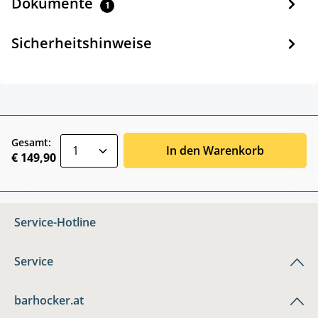
Dokumente
1
Sicherheitshinweise
zentheme.component.product.quantitySele
Gesamt:
In den Warenkorb
€ 149,90
Service-Hotline
Service
barhocker.at