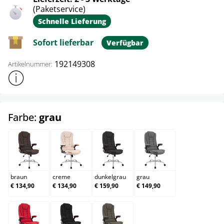
(Paketservice)
Schnelle Lieferung
Sofort lieferbar
Verfügbar
192149308
Artikelnummer:
Weitere Produktinformationen anzeigen
auswählen
Farbe:
grau
braun
creme
dunkelgrau
grau
braun
creme
dunkelgrau
grau
€ 134,90
€ 134,90
€ 159,90
€ 149,90