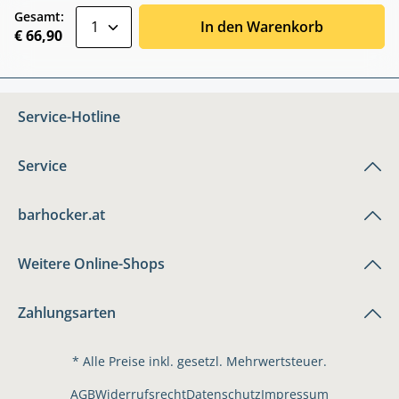
zentheme.component.product.quantitySele
Gesamt:
In den Warenkorb
€ 66,90
Service-Hotline
Service
barhocker.at
Weitere Online-Shops
Zahlungsarten
* Alle Preise inkl. gesetzl. Mehrwertsteuer.
AGB
Widerrufsrecht
Datenschutz
Impressum