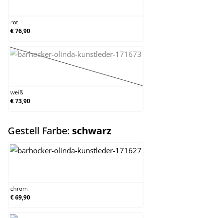
rot
rot
€ 76,90
weiß
(Diese Option ist zurzeit nicht verfügbar.)
weiß
€ 73,90
auswählen
Gestell Farbe:
schwarz
chrom
chrom
€ 69,90