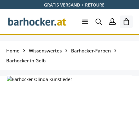
GRATIS VERSAND + RETOURE
Zum Hauptinhalt springen
Ware
Home
Wissenswertes
Barhocker-Farben
Barhocker in Gelb