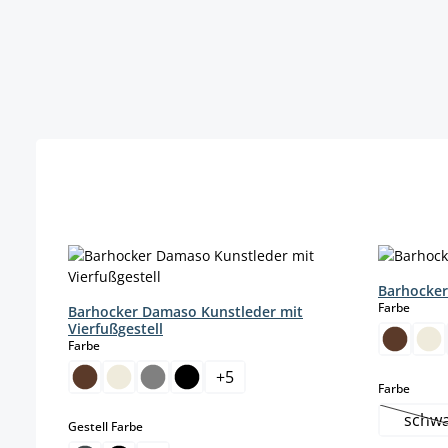
Produktgalerie überspringen
Barhocker
auswä
Farbe
Barhocker Damaso Kunstleder mit
Vierfußgestell
auswählen
Farbe
+
5
auswä
Farbe
schw
auswählen
Gestell Farbe
(D