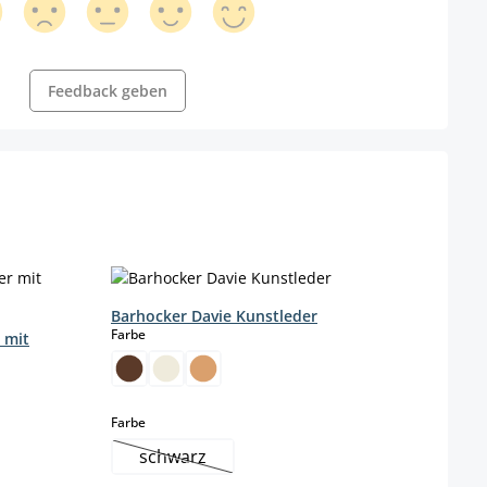
Feedback geben
Barhocker Davie Kunstleder
auswählen
Farbe
 mit
Barh
Vierf
Farbe
auswählen
Farbe
schwarz
Gestel
(Diese Option ist zurzeit nicht verfügbar.)