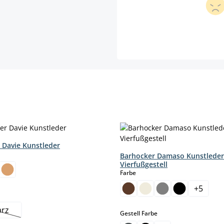
 Davie Kunstleder
hlen
Barhocker Damaso Kunstleder
Vierfußgestell
auswählen
Farbe
+
5
hlen
arz
auswählen
Gestell Farbe
iese Option ist zurzeit nicht verfügbar.)