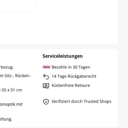
eit nicht verfügbar.)
Serviceleistungen
rbezug.
Bezahle in 30 Tagen
 Sitz-, Rücken-
14 Tage Rückgaberecht
Kostenfreie Retoure
x 55 x 51 cm
Verifiziert durch Trusted Shops
romoptik mit
llung.