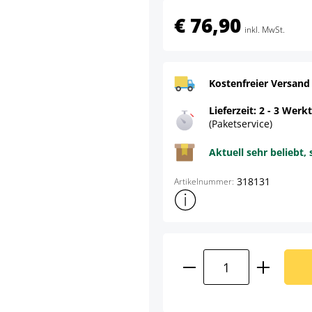
€ 76,90
inkl. MwSt.
Kostenfreier Versand
Lieferzeit: 2 - 3 Werk
(Paketservice)
Aktuell sehr beliebt, 
318131
Artikelnummer:
Weitere Produktinformatione
Produkt Anzahl: G