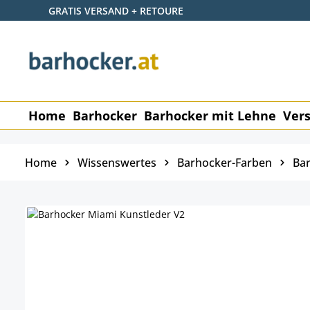
GRATIS VERSAND + RETOURE
 Hauptinhalt springen
Zur Suche springen
Zur Hauptnavigation springen
Home
Barhocker
Barhocker mit Lehne
Vers
Home
Wissenswertes
Barhocker-Farben
Bar