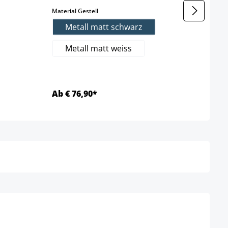
auswählen
Material Gestell
Metall matt schwarz
Metall matt weiss
Ab € 76,90*
Ab €
Details