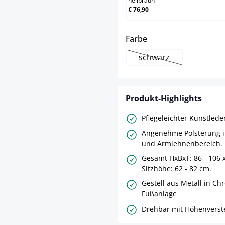
hellbraun
€ 76,90
auswählen
Farbe
schwarz
(Diese Option ist zurz
Produkt-Highlights
Pflegeleichter Kunstlede
Angenehme Polsterung im
und Armlehnenbereich.
Gesamt HxBxT: 86 - 106 
Sitzhöhe: 62 - 82 cm.
Gestell aus Metall in Ch
Fußanlage
Drehbar mit Höhenverste