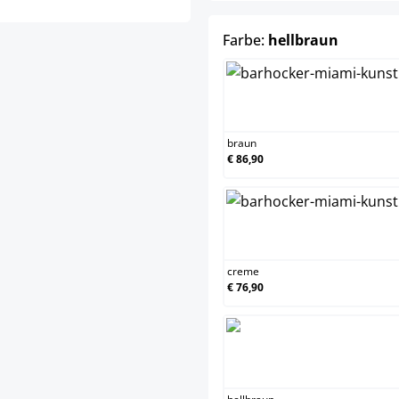
auswähl
Farbe:
hellbraun
brau
braun
€ 86,90
crem
creme
€ 76,90
hell