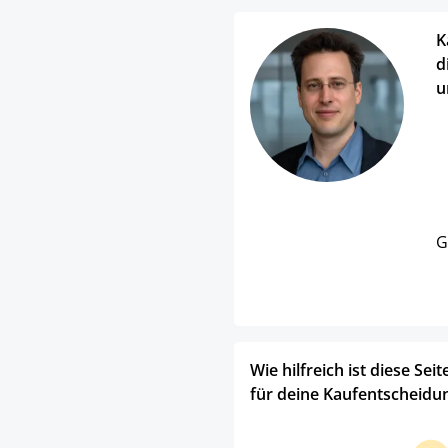
K
d
u
G
Wie hilfreich ist diese Seit
für deine Kaufentscheidu