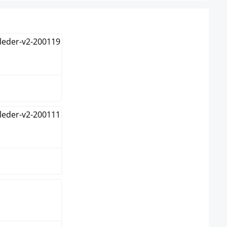
en
n
e
braun