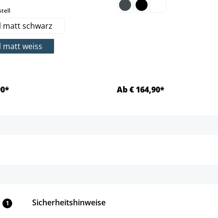
auswählen
tell
l matt schwarz
l matt weiss
90*
Ab € 164,90*
Details
Details
Sicherheitshinweise
1