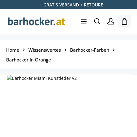
GRATIS VERSAND + RETOURE
Zum Hauptinhalt springen
Ware
Home
Wissenswertes
Barhocker-Farben
Barhocker in Orange