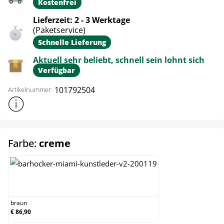
Kostenfrei
Lieferzeit: 2 - 3 Werktage
(Paketservice)
Schnelle Lieferung
Aktuell sehr beliebt, schnell sein lohnt sich
Verfügbar
101792504
Artikelnummer:
Weitere Produktinformationen anzeigen
auswählen
Farbe:
creme
braun
braun
€ 86,90