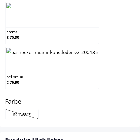
creme
creme
€ 76,90
hellbraun
hellbraun
€ 76,90
auswählen
Farbe
schwarz
(Diese Option ist zurzeit nicht verfügbar.)