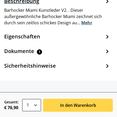
Beschreibung
Barhocker Miami Kunstleder V2. . Dieser
außergewöhnliche Barhocker Miami zeichnet sich
durch sein zeitlos schickes Design au…
Mehr
Eigenschaften
Dokumente
1
Sicherheitshinweise
zentheme.component.product.quantitySele
Gesamt:
In den Warenkorb
€ 76,90