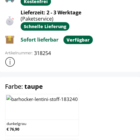
Kostenfrei
Lieferzeit: 2 - 3 Werktage
(Paketservice)
Schnelle Lieferung
Sofort lieferbar
Verfügbar
318254
Artikelnummer:
Weitere Produktinformationen anzeigen
auswählen
Farbe:
taupe
dunkelgrau
dunkelgrau
€ 76,90