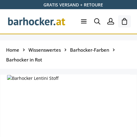
GRATIS VERSAND + RETOURE
Zum Hauptinhalt springen
Ware
Home
Wissenswertes
Barhocker-Farben
Barhocker in Rot