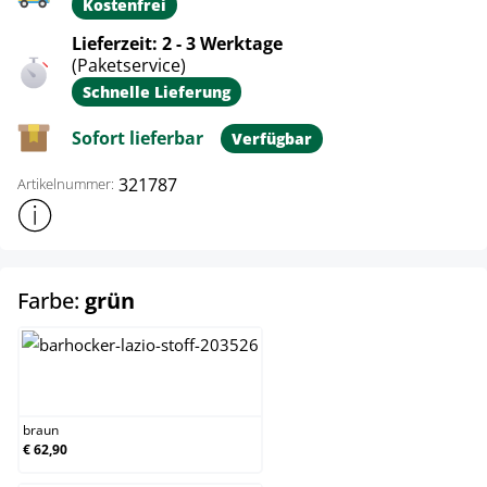
Kostenfrei
Lieferzeit: 2 - 3 Werktage
(Paketservice)
Schnelle Lieferung
Sofort lieferbar
Verfügbar
321787
Artikelnummer:
Weitere Produktinformationen anzeigen
auswählen
Farbe:
grün
braun
braun
€ 62,90