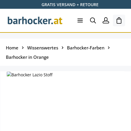
GRATIS VERSAND + RETOURE
Zum Hauptinhalt springen
Ware
Home
Wissenswertes
Barhocker-Farben
Barhocker in Orange