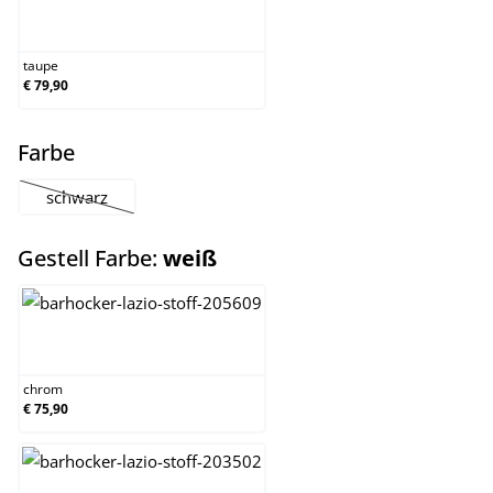
taupe
taupe
€ 79,90
auswählen
Farbe
schwarz
(Diese Option ist zurzeit nicht verfügbar.)
auswählen
Gestell Farbe:
weiß
chrom
chrom
€ 75,90