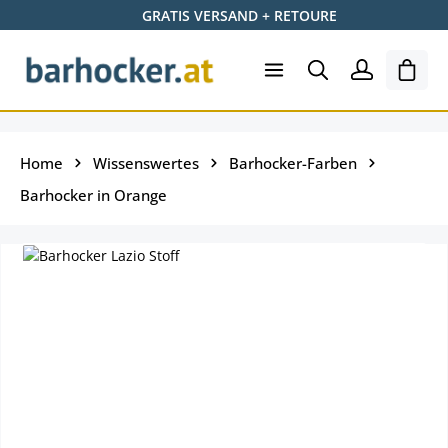
GRATIS VERSAND + RETOURE
Zum Hauptinhalt springen
Shopp
Home
Wissenswertes
Barhocker-Farben
Barhocker in Orange