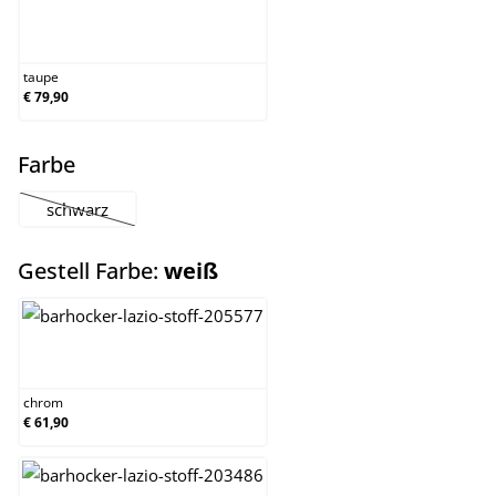
taupe
taupe
€ 79,90
auswählen
Farbe
schwarz
(Diese Option ist zurzeit nicht verfügbar.)
auswählen
Gestell Farbe:
weiß
chrom
chrom
€ 61,90