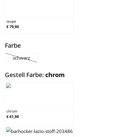
taupe
taupe
€ 79,90
auswählen
Farbe
schwarz
(Diese Option ist zurzeit nicht verfügbar.)
auswählen
Gestell Farbe:
chrom
chrom
chrom
€ 61,90