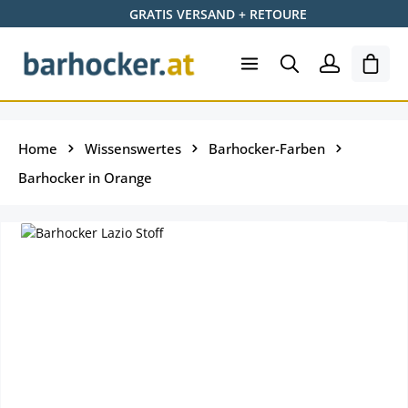
GRATIS VERSAND + RETOURE
Zum Hauptinhalt springen
Ware
Home
Wissenswertes
Barhocker-Farben
Barhocker in Orange