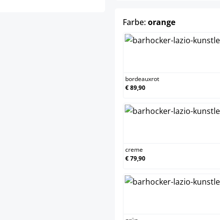
auswählen
Farbe:
orange
bordea
bordeauxrot
€ 89,90
creme
creme
€ 79,90
grün