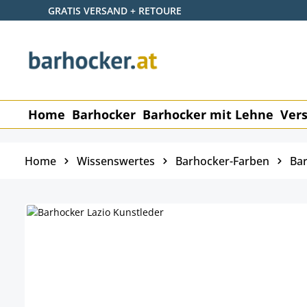
GRATIS VERSAND + RETOURE
 Hauptinhalt springen
Zur Suche springen
Zur Hauptnavigation springen
Home
Barhocker
Barhocker mit Lehne
Vers
Home
Wissenswertes
Barhocker-Farben
Bar