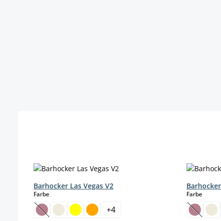
Produktgalerie überspringen
Barhocker Las Vegas V2
Barhocker
auswählen
auswä
Farbe
Farbe
+
4
(Diese Option ist zurzeit nicht verfügbar.)
(Diese O