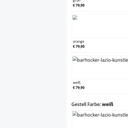
grün
€ 79,90
orange
orange
€ 79,90
weiß
weiß
€ 79,90
auswä
Gestell Farbe:
weiß
chrom