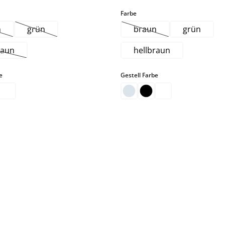
hlen
auswählen
Farbe
n
grün
braun
grün
gbar.)
ese Option ist zurzeit nicht verfügbar.)
(Diese Option ist zurzeit nicht verfügbar.)
(Diese Option ist zurzei
raun
hellbraun
Diese Option ist zurzeit nicht verfügbar.)
auswählen
auswählen
e
Gestell Farbe