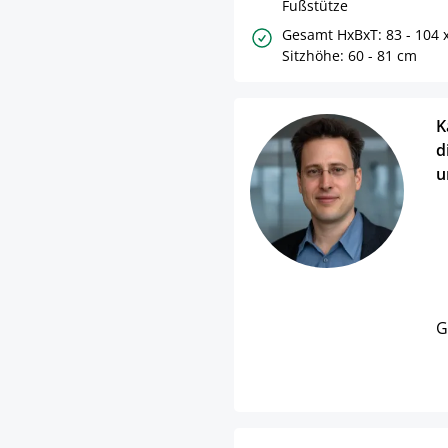
Fußstütze
Gesamt HxBxT: 83 - 104 x
Sitzhöhe: 60 - 81 cm
K
d
u
G