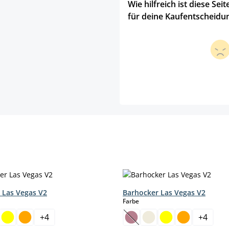
Wie hilfreich ist diese Seit
für deine Kaufentscheidu
 Las Vegas V2
Barhocker Las Vegas V2
hlen
auswählen
Farbe
+
4
+
4
ption ist zurzeit nicht verfügbar.)
(Diese Option ist zurzeit nic