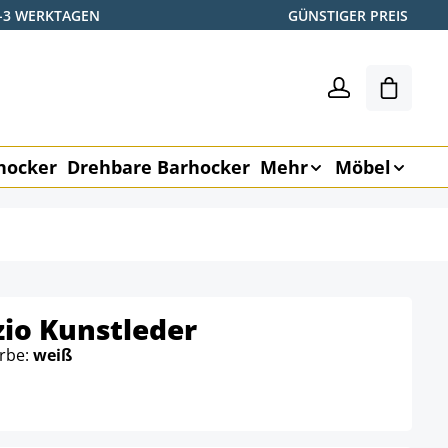
2-3 WERKTAGEN
GÜNSTIGER PREIS
Warenk
hocker
Drehbare Barhocker
Mehr
Möbel
io Kunstleder
arbe:
weiß