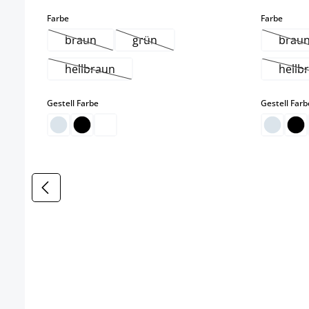
auswählen
auswä
Farbe
Farbe
braun
grün
brau
(Diese Option ist zurzeit nicht verfügbar.)
(Diese Option ist zurzeit nicht verfü
(Di
hellbraun
hellb
(Diese Option ist zurzeit nicht verfügbar.)
(
auswählen
Gestell Farbe
Gestell Farb