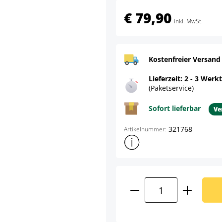
€ 79,90
inkl. MwSt.
Kostenfreier Versand
Lieferzeit: 2 - 3 Werk
(Paketservice)
Sofort lieferbar
Ve
321768
Artikelnummer:
Weitere Produktinformatione
Produkt Anzahl: G