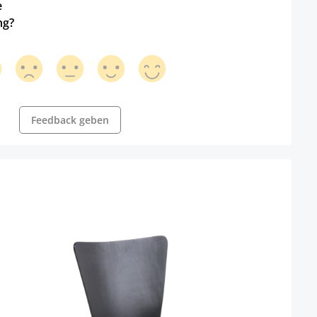
e
ng?
Feedback geben
ht verfügbar.)