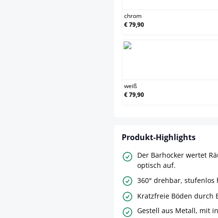
chrom
€ 79,90
weiß
weiß
€ 79,90
Produkt-Highlights
Der Barhocker wertet Rä
optisch auf.
360° drehbar, stufenlos 
Kratzfreie Böden durch
Gestell aus Metall, mit i