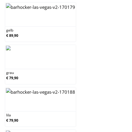
gelb
gelb
€ 89,90
grau
grau
€ 79,90
lila
lila
€ 79,90