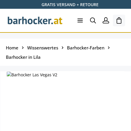
GRATIS VERSAND + RETOURE
Zum Hauptinhalt springen
Ware
Home
Wissenswertes
Barhocker-Farben
Barhocker in Lila