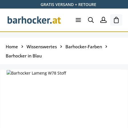
GRATIS VERSAND + RETOURE
Zum Hauptinhalt springen
Ware
Home
Wissenswertes
Barhocker-Farben
Barhocker in Blau