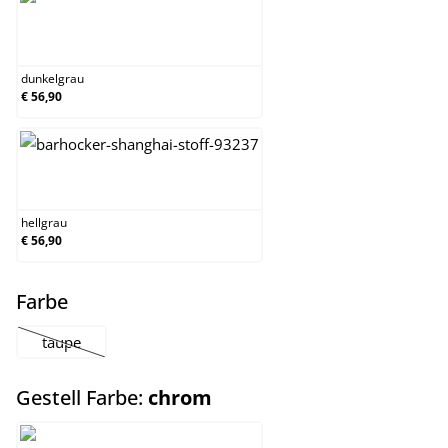
dunkelgrau
dunkelgrau
€ 56,90
hellgrau
hellgrau
€ 56,90
auswählen
Farbe
taupe
(Diese Option ist zurzeit nicht verfügbar.)
auswählen
Gestell Farbe:
chrom