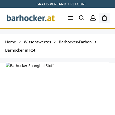
GRATIS VERSAND + RETOURE
Zum Hauptinhalt springen
Ware
Home
Wissenswertes
Barhocker-Farben
Barhocker in Rot