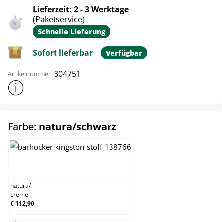
Lieferzeit: 2 - 3 Werktage
(Paketservice)
Schnelle Lieferung
Sofort lieferbar
Verfügbar
304751
Artikelnummer:
Weitere Produktinformationen anzeigen
auswählen
Farbe:
natura/schwarz
natura/creme
natura
/
creme
€ 112,90