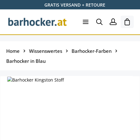
GRATIS VERSAND + RETOURE
Zum Hauptinhalt springen
Ware
Home
Wissenswertes
Barhocker-Farben
Barhocker in Blau