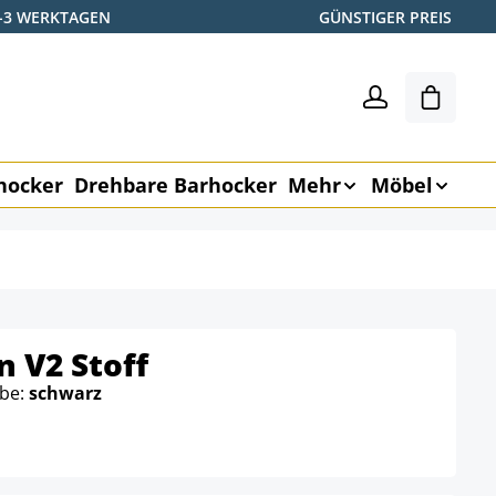
2-3 WERKTAGEN
GÜNSTIGER PREIS
Warenk
hocker
Drehbare Barhocker
Mehr
Möbel
 V2 Stoff
rbe:
schwarz