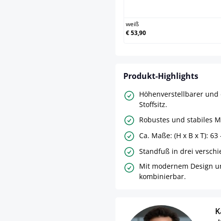
weiß
weiß
€ 53,90
Produkt-Highlights
Höhenverstellbarer und
Stoffsitz.
Robustes und stabiles Me
Ca. Maße: (H x B x T): 63 
Standfuß in drei versch
Mit modernem Design un
kombinierbar.
K