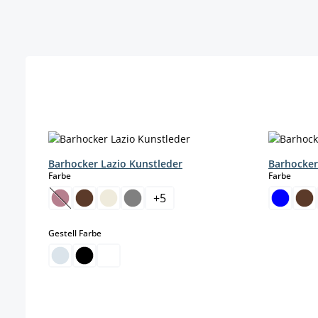
Produktgalerie überspringen
Barhocker Lazio Kunstleder
Barhocker
auswählen
auswä
Farbe
Farbe
+
5
(Diese Option ist zurzeit nicht verfügbar.)
auswählen
Gestell Farbe