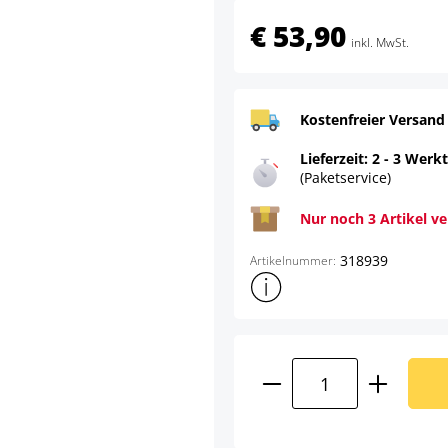
€ 53,90
inkl. MwSt.
Kostenfreier Versand
Lieferzeit: 2 - 3 Werk
(Paketservice)
Nur noch 3 Artikel v
318939
Artikelnummer:
Weitere Produktinformatione
Produkt Anzahl: G