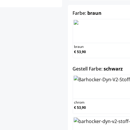
auswählen
Farbe:
braun
braun
braun
€ 53,90
au
Gestell Farbe:
schwarz
chrom
chrom
€ 53,90