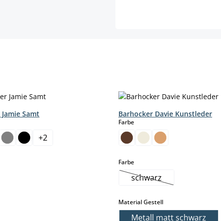
 Jamie Samt
Barhocker Davie Kunstleder
hlen
auswählen
Farbe
+
2
auswählen
Farbe
schwarz
(Diese Option ist zurze
auswählen
Material Gestell
Metall matt schwarz