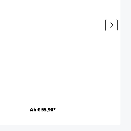
Meta
Farbe
Ab € 55,90*
Ab €
Details