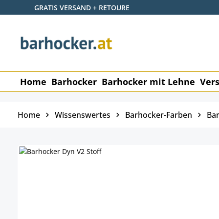
GRATIS VERSAND + RETOURE
 Hauptinhalt springen
Zur Suche springen
Zur Hauptnavigation springen
Home
Barhocker
Barhocker mit Lehne
Vers
Home
Wissenswertes
Barhocker-Farben
Bar