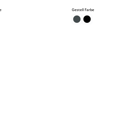
auswählen
auswählen
e
Gestell Farbe