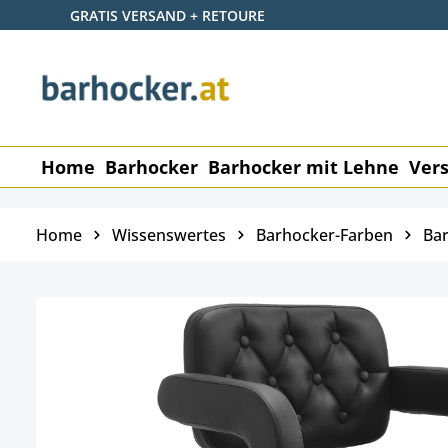
GRATIS VERSAND + RETOURE
 Hauptinhalt springen
Zur Suche springen
Zur Hauptnavigation springen
Home
Barhocker
Barhocker mit Lehne
Vers
Home
Wissenswertes
Barhocker-Farben
Bar