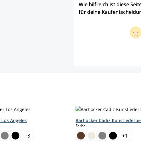
Wie hilfreich ist diese Seit
für deine Kaufentscheidu
 Los Angeles
Barhocker Cadiz Kunstlederb
hlen
auswählen
Farbe
+
3
+
1