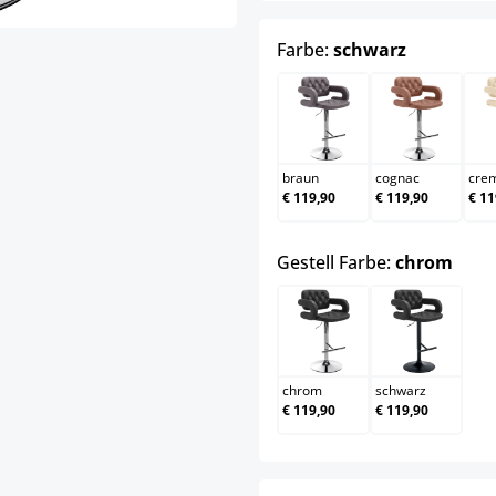
auswähle
Farbe:
schwarz
braun
cognac
braun
cognac
cre
€ 119,90
€ 119,90
€ 11
ausw
Gestell Farbe:
chrom
chrom
schwarz
chrom
schwarz
€ 119,90
€ 119,90