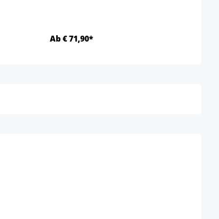
Ab € 71,90*
Ab €
Details