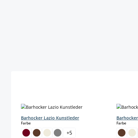
Produktgalerie überspringen
Barhocker Lazio Kunstleder
Barhocker
auswählen
auswä
Farbe
Farbe
+
5