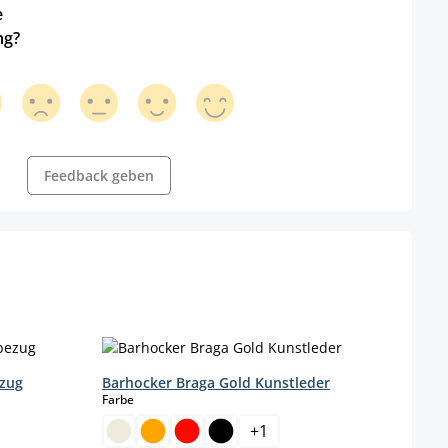
e
ng?
Feedback geben
ezug
Barhocker Braga Gold Kunstleder
auswählen
Farbe
+
1