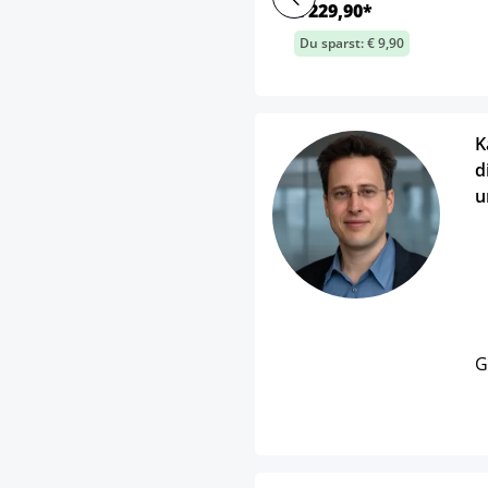
€ 229,90*
Du sparst: € 9,90
K
d
u
G