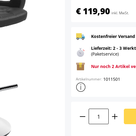
€ 119,90
inkl. MwSt.
Kostenfreier Versand
Lieferzeit: 2 - 3 Werk
(Paketservice)
Nur noch 2 Artikel v
1011501
Artikelnummer:
Weitere Produktinformatione
Produkt Anzahl: G