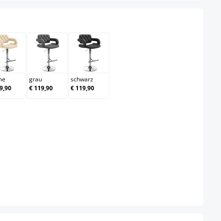
n
creme
grau
schwarz
me
grau
schwarz
9,90
€ 119,90
€ 119,90
ählen