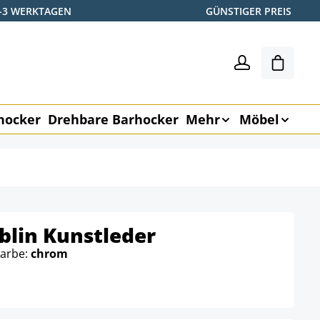
2-3 WERKTAGEN
GÜNSTIGER PREIS
Warenk
hocker
Drehbare Barhocker
Mehr
Möbel
blin Kunstleder
Farbe:
chrom