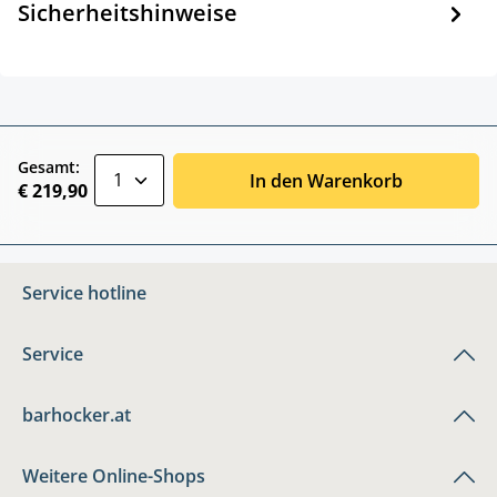
Sicherheitshinweise
zentheme.component.product.quantitySele
Gesamt:
In den Warenkorb
€ 219,90
Service hotline
Service
barhocker.at
Weitere Online-Shops