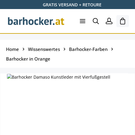
GRATIS VERSAND + RETOURE
Zum Hauptinhalt springen
Ware
Home
Wissenswertes
Barhocker-Farben
Barhocker in Orange