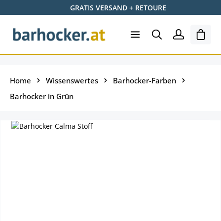
GRATIS VERSAND + RETOURE
Zum Hauptinhalt springen
Ware
Home
Wissenswertes
Barhocker-Farben
Barhocker in Grün