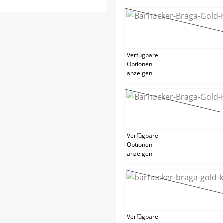
cre
(Thi
Verfügbare
Optionen
anzeigen
ora
(Thi
Verfügbare
Optionen
anzeigen
rot
(This
Verfügbare