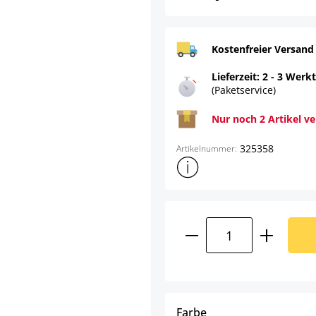
Kostenfreier Versand
Lieferzeit: 2 - 3 Werk
(Paketservice)
Nur noch 2 Artikel v
325358
Artikelnummer:
Weitere Produktinformatione
Product Quantity:
auswählen
Farbe