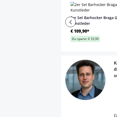
2er Set Barhocker Braga 
Kunstleder
€ 109,90*
Du sparst: € 33,90
K
d
u
G