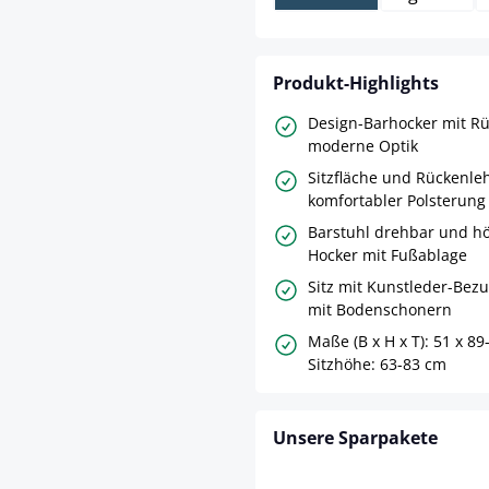
Produkt-Highlights
Design-Barhocker mit R
moderne Optik
Sitzfläche und Rückenle
komfortabler Polsterung
Barstuhl drehbar und hö
Hocker mit Fußablage
Sitz mit Kunstleder-Bezu
mit Bodenschonern
Maße (B x H x T): 51 x 89
Sitzhöhe: 63-83 cm
Unsere Sparpakete