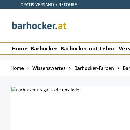
GRATIS VERSAND + RETOURE
p to main content
Skip to search
Skip to main navigation
Home
Barhocker
Barhocker mit Lehne
Vers
Home
Wissenswertes
Barhocker-Farben
Bar