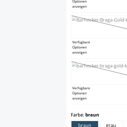
Optionen
anzeigen
sch
(Thi
Verfügbare
Optionen
anzeigen
wei
(This
Verfügbare
Optionen
anzeigen
auswählen
Farbe:
braun
braun
grau