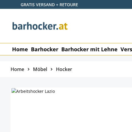
GRATIS VERSAND + RETOURE
 Hauptinhalt springen
Zur Suche springen
Zur Hauptnavigation springen
Home
Barhocker
Barhocker mit Lehne
Vers
Home
Möbel
Hocker