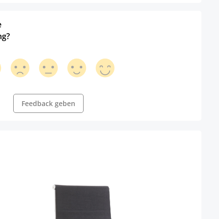
e
ng?
Feedback geben
Büro
Farbe