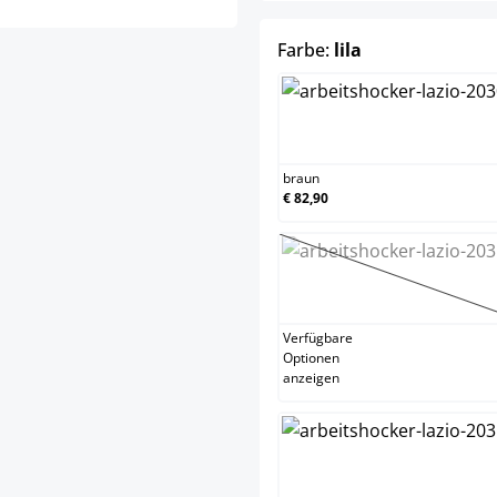
auswählen
Farbe:
lila
braun
braun
€ 82,90
dunkelgra
(Diese Option
Verfügbare
Optionen
anzeigen
grün