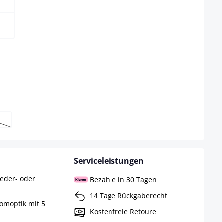
eit nicht verfügbar.)
ählen
ese Option ist zurzeit nicht verfügbar.)
Serviceleistungen
leder- oder
Bezahle in 30 Tagen
14 Tage Rückgaberecht
romoptik mit 5
Kostenfreie Retoure