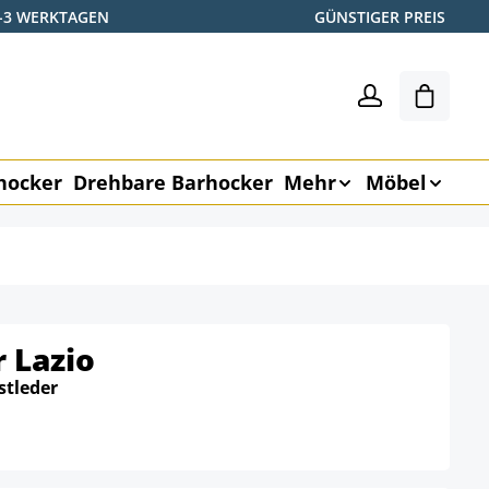
2-3 WERKTAGEN
GÜNSTIGER PREIS
Shoppin
hocker
Drehbare Barhocker
Mehr
Möbel
 Lazio
stleder