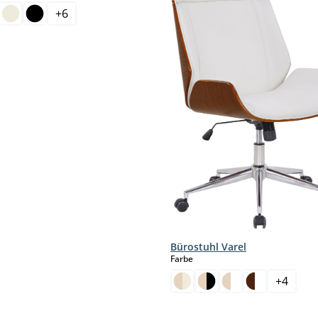
+
6
Bürostuhl Varel
auswählen
Farbe
+
4