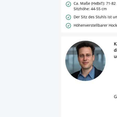
Ca. Maße (HxBxT): 71-82 
Sitzhöhe: 44-55 cm
Der Sitz des Stuhls ist 
Höhenverstellbarer Hock
K
d
u
G