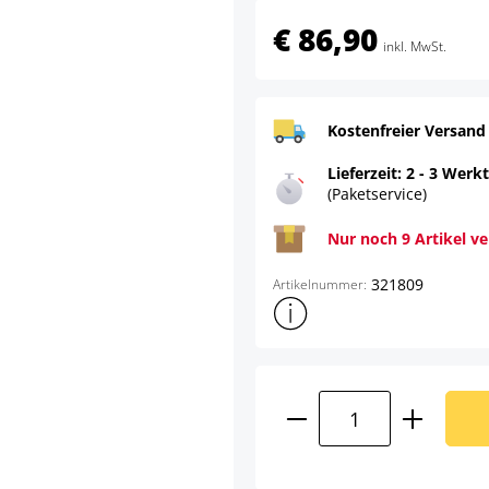
€ 86,90
inkl. MwSt.
Kostenfreier Versand
Lieferzeit: 2 - 3 Werk
(Paketservice)
Nur noch 9 Artikel v
321809
Artikelnummer:
Weitere Produktinformatione
Produkt Anzahl: G