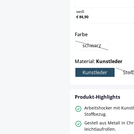
weiß
€ 86,90
auswählen
Farbe
schwarz
(Diese Option ist zurz
ausw
Material:
Kunstleder
Kunstleder
Stoff
(Di
Produkt-Highlights
Arbeitshocker mit Kunst
Stoffbezug.
Gestell aus Metall in Ch
leichtlaufrollen.