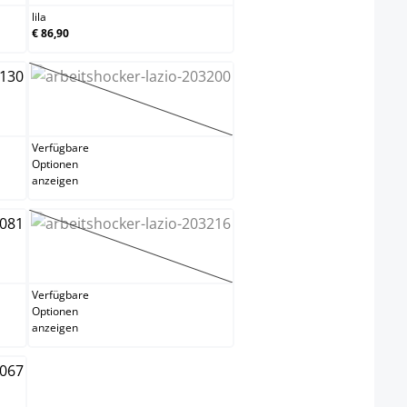
lila
€ 86,90
rot
(Diese Option ist zurzeit nicht verfügbar.)
Verfügbare
Optionen
anzeigen
taupe
(Diese Option ist zurzeit nicht verfügbar.)
Verfügbare
Optionen
anzeigen