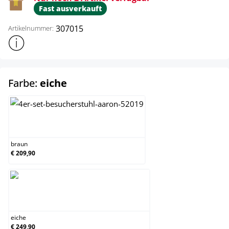
Fast ausverkauft
307015
Artikelnummer:
Weitere Produktinformationen anzeigen
auswählen
Farbe:
eiche
braun
braun
€ 209,90
eiche
eiche
€ 249,90