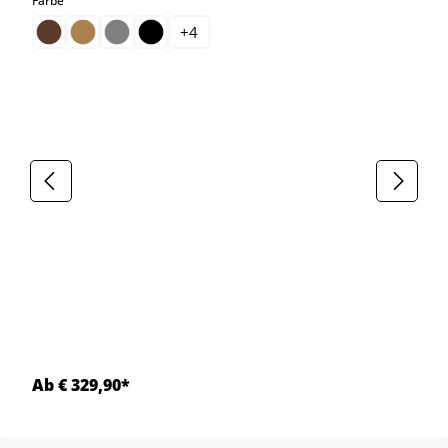
Farbe
+
4
Ab € 329,90*