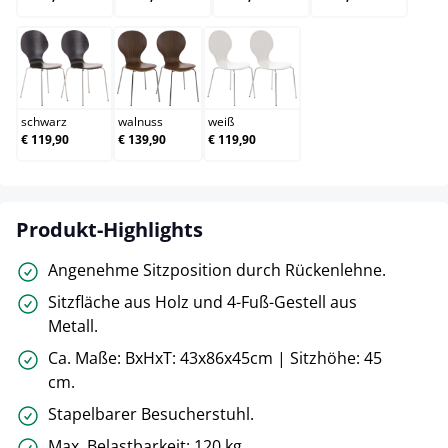
schwarz
walnuss
weiß
schwarz
walnuss
weiß
€ 119,90
€ 139,90
€ 119,90
Produkt-Highlights
Angenehme Sitzposition durch Rückenlehne.
Sitzfläche aus Holz und 4-Fuß-Gestell aus
Metall.
Ca. Maße: BxHxT: 43x86x45cm | Sitzhöhe: 45
cm.
Stapelbarer Besucherstuhl.
Max. Belastbarkeit: 120 kg.