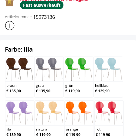
Fast ausverkauft
15973136
Artikelnummer:
Weitere Produktinformationen anzeigen
auswählen
Farbe:
lila
braun
grau
grün
hellblau
braun
grau
grün
hellblau
€ 135,90
€ 135,90
€ 119,90
€ 129,90
lila
natura
orange
rot
lila
natura
orange
rot
€ 139,90
€ 119,90
€ 119,90
€ 119,90