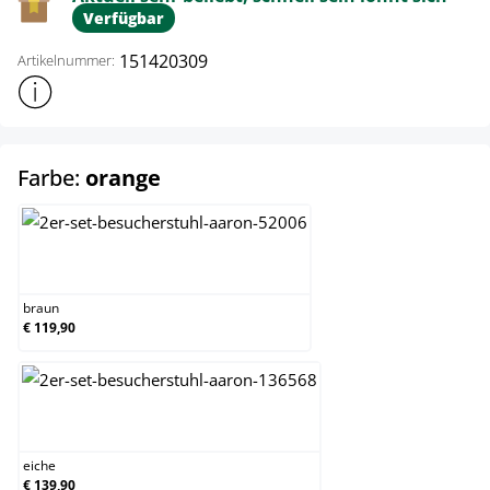
Verfügbar
151420309
Artikelnummer:
Weitere Produktinformationen anzeigen
auswählen
Farbe:
orange
braun
braun
€ 119,90
eiche
eiche
€ 139,90