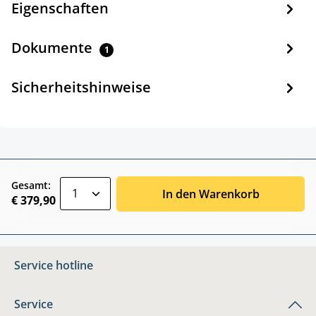
Eigenschaften
Dokumente
1
Sicherheitshinweise
zentheme.component.product.quantitySele
Gesamt:
In den Warenkorb
€ 379,90
Service hotline
Service