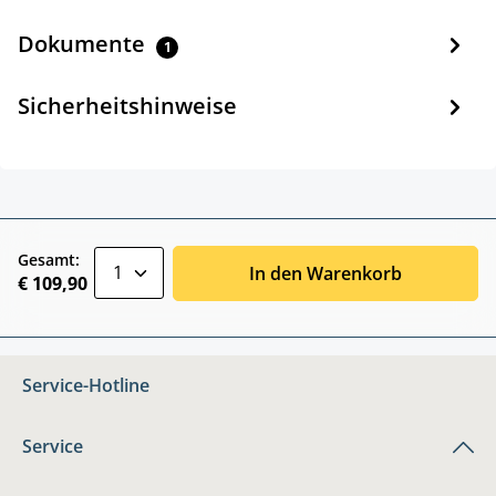
Dokumente
1
Sicherheitshinweise
zentheme.component.product.quantitySele
Gesamt:
In den Warenkorb
€ 109,90
Service-Hotline
Service