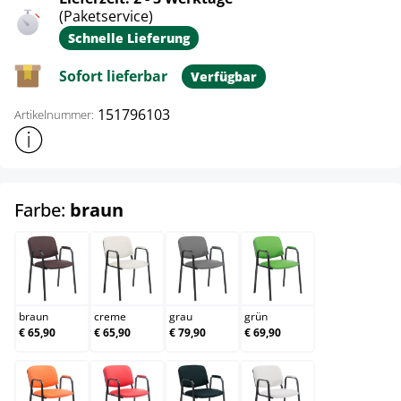
(Paketservice)
Schnelle Lieferung
Sofort lieferbar
Verfügbar
151796103
Artikelnummer:
Weitere Produktinformationen anzeigen
auswählen
Farbe:
braun
braun
creme
grau
grün
braun
creme
grau
grün
€ 65,90
€ 65,90
€ 79,90
€ 69,90