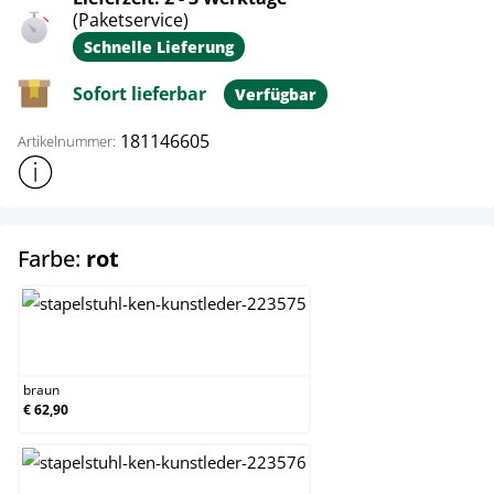
(Paketservice)
Schnelle Lieferung
Sofort lieferbar
Verfügbar
181146605
Artikelnummer:
Weitere Produktinformationen anzeigen
auswählen
Farbe:
rot
braun
braun
€ 62,90