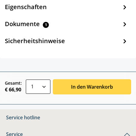
Eigenschaften
Dokumente
1
Sicherheitshinweise
zentheme.component.product.quantitySele
Gesamt:
In den Warenkorb
€ 66,90
Service hotline
Service