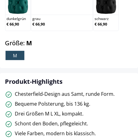
dunkelgrün
grau
schwarz
dunkelgrün
grau
schwarz
€ 66,90
€ 66,90
€ 66,90
auswählen
Größe:
M
M
Produkt-Highlights
Chesterfield-Design aus Samt, runde Form.
Bequeme Polsterung, bis 136 kg.
Drei Größen M L XL, kompakt.
Schont den Boden, pflegeleicht.
Viele Farben, modern bis klassisch.