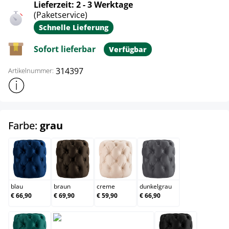
Lieferzeit: 2 - 3 Werktage
(Paketservice)
Schnelle Lieferung
Sofort lieferbar
Verfügbar
314397
Artikelnummer:
Weitere Produktinformationen anzeigen
auswählen
Farbe:
grau
blau
braun
creme
dunkelgrau
blau
braun
creme
dunkelgrau
€ 66,90
€ 69,90
€ 59,90
€ 66,90