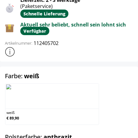
Lieferzeit: 2 - 3 Werktage
(Paketservice)
Schnelle Lieferung
Aktuell sehr beliebt, schnell sein lohnt sich
Verfügbar
112405702
Artikelnummer:
Weitere Produktinformationen anzeigen
auswählen
Farbe:
weiß
weiß
weiß
€ 89,90
auswählen
Polsterfarbe:
anthrazit