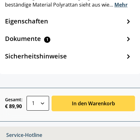
beständige Material Polyrattan sieht aus wie…
Mehr
Eigenschaften
Dokumente
1
Sicherheitshinweise
zentheme.component.product.quantitySele
Gesamt:
In den Warenkorb
€ 89,90
Service-Hotline