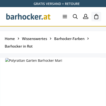
GRATIS VERSAND + RETOURE
Zum Hauptinhalt springen
Ware
Home
Wissenswertes
Barhocker-Farben
Barhocker in Rot