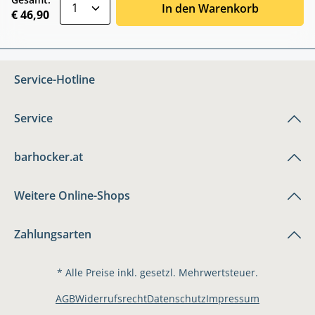
zentheme.component.product.quantitySele
In den Warenkorb
€ 46,90
Service-Hotline
Service
barhocker.at
Weitere Online-Shops
Zahlungsarten
* Alle Preise inkl. gesetzl. Mehrwertsteuer.
AGB
Widerrufsrecht
Datenschutz
Impressum