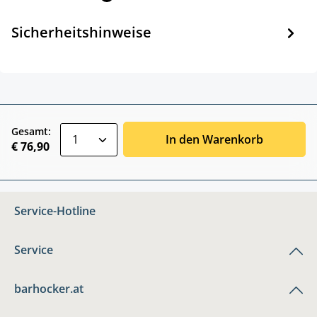
Sicherheitshinweise
zentheme.component.product.quantitySele
Gesamt:
In den Warenkorb
€ 76,90
Service-Hotline
Service
barhocker.at