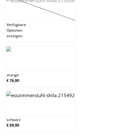
lila
(Diese Option ist zurzeit nicht verfügbar.)
Verfügbare
Optionen
anzeigen
orange
orange
€ 76,90
schwarz
schwarz
€ 69,90