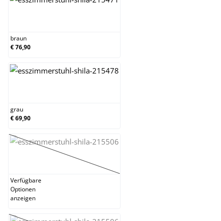
braun
braun
€ 76,90
grau
grau
€ 69,90
grün
(Diese Option ist zurzeit nicht verfügbar.)
Verfügbare
Optionen
anzeigen