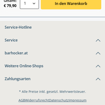
zentheme.component.product.quantitySele
Gesamt:
In den Warenkorb
€ 79,90
Service-Hotline
Service
barhocker.at
Weitere Online-Shops
Zahlungsarten
* Alle Preise inkl. gesetzl. Mehrwertsteuer.
AGB
Widerrufsrecht
Datenschutz
Impressum