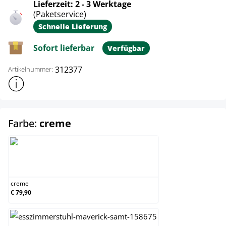
Lieferzeit: 2 - 3 Werktage
(Paketservice)
Schnelle Lieferung
Sofort lieferbar
Verfügbar
312377
Artikelnummer:
Weitere Produktinformationen anzeigen
auswählen
Farbe:
creme
creme
creme
€ 79,90