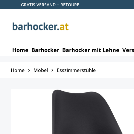
GRATIS VERSAND + RETOURE
 Hauptinhalt springen
Zur Suche springen
Zur Hauptnavigation springen
Home
Barhocker
Barhocker mit Lehne
Vers
Home
Möbel
Esszimmerstühle