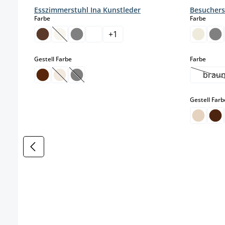
Esszimmerstuhl Ina Kunstleder
Besuchers
auswählen
auswä
Farbe
Farbe
+
1
(Diese Option ist zurzeit nicht verfügbar.)
auswählen
auswä
Gestell Farbe
Farbe
brau
(Diese Option ist zurzeit nicht verfügbar.)
(Diese Option ist zurzeit nicht verfügbar.)
(Di
Gestell Farb