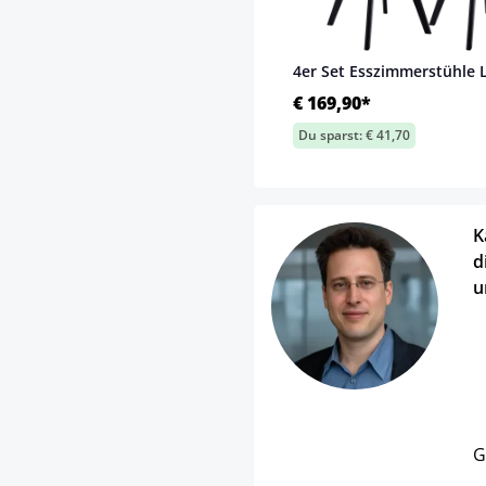
4er Set Esszimmerstühle 
€ 169,90*
Du sparst: € 41,70
K
d
u
G