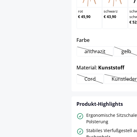
rot
schwarz
sch
€ 45,90
€ 43,90
sch
€ 52
auswählen
Farbe
anthrazit
gelb
(Diese Option ist zur
(Dies
ausw
Material:
Kunststoff
Cord
Kunstleder
(Diese Option ist zurzei
(Diese
Produkt-Highlights
Ergonomische Sitzschale
Polsterung
Stabiles Vierfußgestell 
Buchenholz