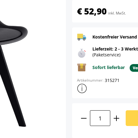
€ 52,90
inkl. MwSt.
Kostenfreier Versand
Lieferzeit: 2 - 3 Werk
(Paketservice)
Sofort lieferbar
Ve
315271
Artikelnummer:
Weitere Produktinformatione
Produkt Anzahl: G