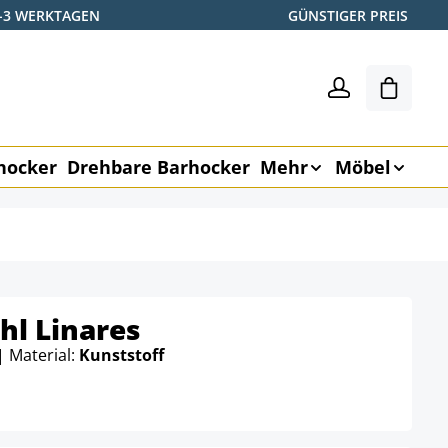
2-3 WERKTAGEN
GÜNSTIGER PREIS
Warenk
hocker
Drehbare Barhocker
Mehr
Möbel
hl Linares
| Material:
Kunststoff