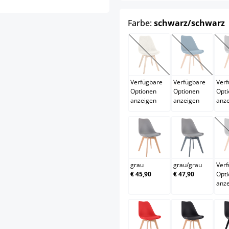
Farbe:
schwarz/schwarz
beige
blau
(Diese Option ist zurzei
(Diese Opti
Verfügbare
Verfügbare
Ver
Optionen
Optionen
Opt
anzeigen
anzeigen
anz
grau
grau/gra
grau
grau
/
grau
Ver
€ 45,90
€ 47,90
Opt
anz
rot
schwarz