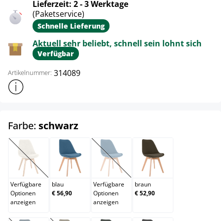
Lieferzeit: 2 - 3 Werktage
(Paketservice)
Schnelle Lieferung
Aktuell sehr beliebt, schnell sein lohnt sich
Verfügbar
314089
Artikelnummer:
Weitere Produktinformationen anzeigen
auswählen
Farbe:
schwarz
beige
blau
bordeauxrot
braun
(Diese Option ist zurzeit nicht verfügbar.)
(Diese Option ist zurzeit nicht verfügb
Verfügbare
blau
Verfügbare
braun
Optionen
€ 56,90
Optionen
€ 52,90
anzeigen
anzeigen